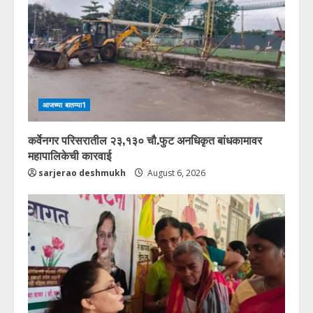
आजच्या बातम्या1
कर्वेनगर परिसरातील २३,१३० चौ.फुट अनधिकृत बांधकामावर
महापालिकेची कारवाई
sarjerao deshmukh
August 6, 2026