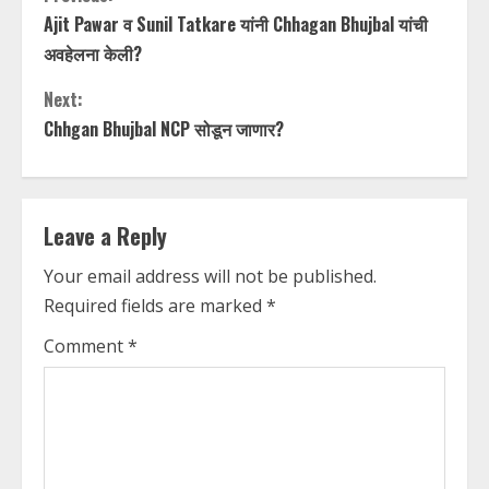
C
Ajit Pawar व Sunil Tatkare यांनी Chhagan Bhujbal यांची
o
अवहेलना केली?
n
Next:
t
Chhgan Bhujbal NCP सोडून जाणार?
i
n
Leave a Reply
u
Your email address will not be published.
Required fields are marked
*
e
Comment
*
R
e
a