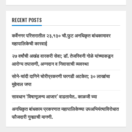
RECENT POSTS
कर्वेनगर परिसरातील २३,१३० चौ.फुट अनधिकृत बांधकामावर
महापालिकेची कारवाई
२७ वर्षांची अखंड वारकरी सेवा; डॉ. तेजस्विनी गोळे यांच्याकडून
आरोग्य तपासणी, अन्नदान व निवासाची व्यवस्था
सोने-चांदी दागिने चोरीप्रकरणी घरगडी अटकेत; ३० लाखांचा
मुद्देमाल जप्त
सावधान ‘विषाणूजन्य आजार’ वाढतायेत.. काळजी घ्या
अनधिकृत बांधकाम प्रकरणात महापालिकेच्या उपअभियंत्याविरोधात
फौजदारी गुन्ह्याची मागणी.