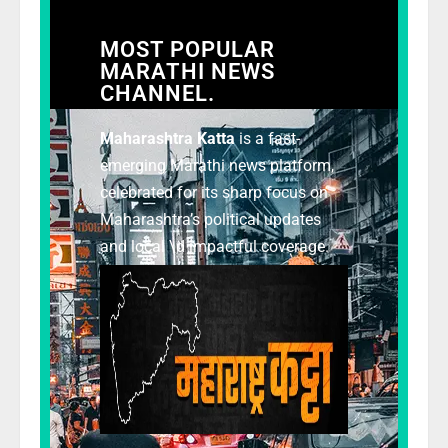
MOST POPULAR
MARATHI NEWS
CHANNEL.
Maharashtra Katta
is a fast-
emerging Marathi news platform,
celebrated for its sharp focus on
Maharashtra’s political updates
and local \d impactful coverage.