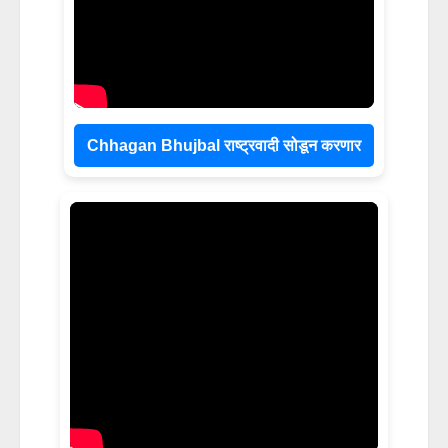
Chhagan Bhujbal राष्ट्रवादी सोडून करणार