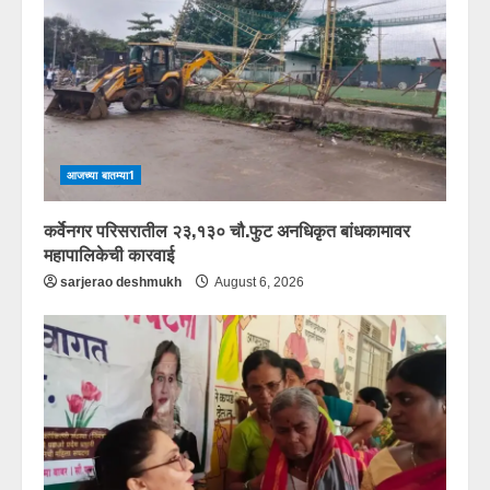
आजच्या बातम्या1
कर्वेनगर परिसरातील २३,१३० चौ.फुट अनधिकृत बांधकामावर
महापालिकेची कारवाई
sarjerao deshmukh
August 6, 2026