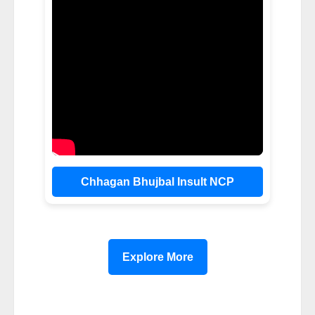
Chhagan Bhujbal Insult NCP
Explore More