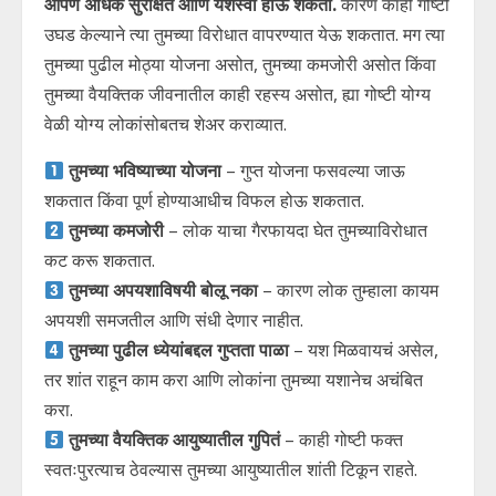
आपण अधिक सुरक्षित आणि यशस्वी होऊ शकतो.
कारण काही गोष्टी
उघड केल्याने त्या तुमच्या विरोधात वापरण्यात येऊ शकतात. मग त्या
तुमच्या पुढील मोठ्या योजना असोत, तुमच्या कमजोरी असोत किंवा
तुमच्या वैयक्तिक जीवनातील काही रहस्य असोत, ह्या गोष्टी योग्य
वेळी योग्य लोकांसोबतच शेअर कराव्यात.
तुमच्या भविष्याच्या योजना
– गुप्त योजना फसवल्या जाऊ
शकतात किंवा पूर्ण होण्याआधीच विफल होऊ शकतात.
तुमच्या कमजोरी
– लोक याचा गैरफायदा घेत तुमच्याविरोधात
कट करू शकतात.
तुमच्या अपयशाविषयी बोलू नका
– कारण लोक तुम्हाला कायम
अपयशी समजतील आणि संधी देणार नाहीत.
तुमच्या पुढील ध्येयांबद्दल गुप्तता पाळा
– यश मिळवायचं असेल,
तर शांत राहून काम करा आणि लोकांना तुमच्या यशानेच अचंबित
करा.
तुमच्या वैयक्तिक आयुष्यातील गुपितं
– काही गोष्टी फक्त
स्वतःपुरत्याच ठेवल्यास तुमच्या आयुष्यातील शांती टिकून राहते.