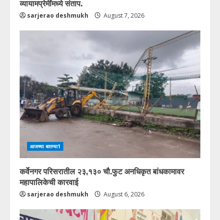
व्यायामप्रेमींमध्ये संताप.
sarjerao deshmukh
August 7, 2026
आजच्या बातम्या1
कर्वेनगर परिसरातील २३,१३० चौ.फुट अनधिकृत बांधकामावर
महापालिकेची कारवाई
sarjerao deshmukh
August 6, 2026