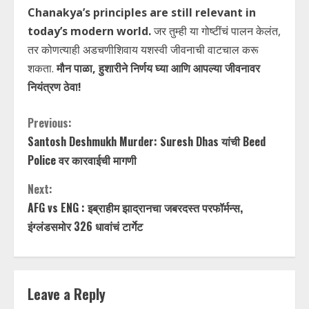
Chanakya’s principles are still relevant in
today’s modern world.
जर तुम्ही या गोष्टींचं पालन केलंत,
तर कोणत्याही अडचणीशिवाय यशस्वी जीवनाची वाटचाल करू
शकता.
मौन पाळा, हुशारीने निर्णय घ्या आणि आपल्या जीवनावर
नियंत्रण ठेवा!
C
Previous:
Santosh Deshmukh Murder: Suresh Dhas यांची Beed
o
Police वर कारवाईची मागणी
n
Next:
t
AFG vs ENG : इब्राहीम झाद्रानचा जबरदस्त परफॉर्मन्स,
इंग्लंडसमोर 326 धावांचं टार्गेट
i
n
Leave a Reply
u