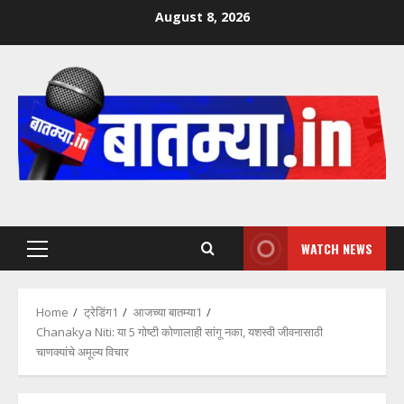
Skip
August 8, 2026
to
content
WATCH NEWS
Primary
Menu
Home
ट्रेडिंग1
आजच्या बातम्या1
Chanakya Niti: या 5 गोष्टी कोणालाही सांगू नका, यशस्वी जीवनासाठी
चाणक्यांचे अमूल्य विचार