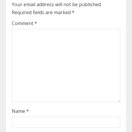
Your email address will not be published.
e
Required fields are marked
*
R
Comment
*
e
a
d
i
n
g
Name
*