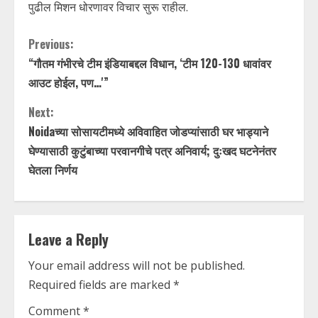
पुढील मिशन धोरणावर विचार सुरू राहील.
C
Previous:
“गौतम गंभीरचे टीम इंडियाबद्दल विधान, ‘टीम 120-130 धावांवर
o
आउट होईल, पण…'”
n
Next:
t
Noidaच्या सोसायटीमध्ये अविवाहित जोडप्यांसाठी घर भाड्याने
घेण्यासाठी कुटुंबाच्या परवानगीचे पत्र अनिवार्य; दुःखद घटनेनंतर
i
घेतला निर्णय
n
u
Leave a Reply
e
Your email address will not be published.
R
Required fields are marked
*
e
Comment
*