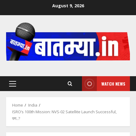
Skip
August 9, 2026
to
content
WATCH NEWS
Primary
Menu
Home
India
ISRO’s 100th Mission: NVS-02 Satellite Launch Successful,
पण..?