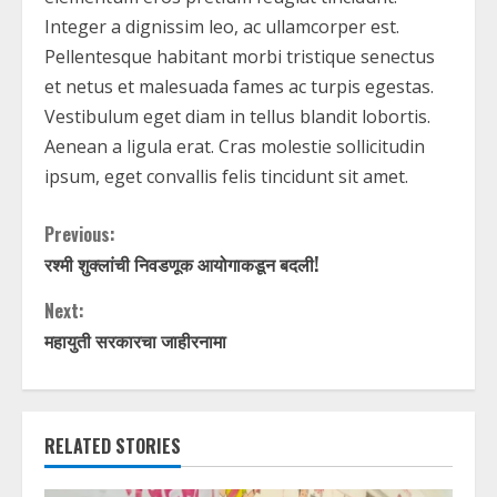
Integer a dignissim leo, ac ullamcorper est.
Pellentesque habitant morbi tristique senectus
et netus et malesuada fames ac turpis egestas.
Vestibulum eget diam in tellus blandit lobortis.
Aenean a ligula erat. Cras molestie sollicitudin
ipsum, eget convallis felis tincidunt sit amet.
C
Previous:
रश्मी शुक्लांची निवडणूक आयोगाकडून बदली!
o
Next:
n
महायुती सरकारचा जाहीरनामा
t
i
RELATED STORIES
n