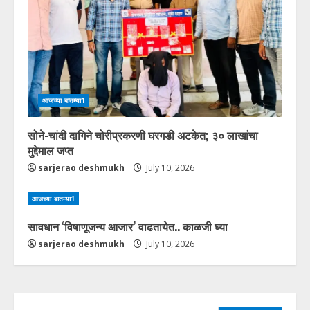
आजच्या बातम्या1
सोने-चांदी दागिने चोरीप्रकरणी घरगडी अटकेत; ३० लाखांचा
मुद्देमाल जप्त
sarjerao deshmukh
July 10, 2026
आजच्या बातम्या1
सावधान ‘विषाणूजन्य आजार’ वाढतायेत.. काळजी घ्या
sarjerao deshmukh
July 10, 2026