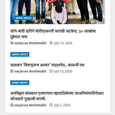
आजच्या बातम्या1
सोने-चांदी दागिने चोरीप्रकरणी घरगडी अटकेत; ३० लाखांचा
मुद्देमाल जप्त
sarjerao deshmukh
July 10, 2026
आजच्या बातम्या1
सावधान ‘विषाणूजन्य आजार’ वाढतायेत.. काळजी घ्या
sarjerao deshmukh
July 10, 2026
आजच्या बातम्या1
अनधिकृत बांधकाम प्रकरणात महापालिकेच्या उपअभियंत्याविरोधात
फौजदारी गुन्ह्याची मागणी.
sarjerao deshmukh
July 7, 2026