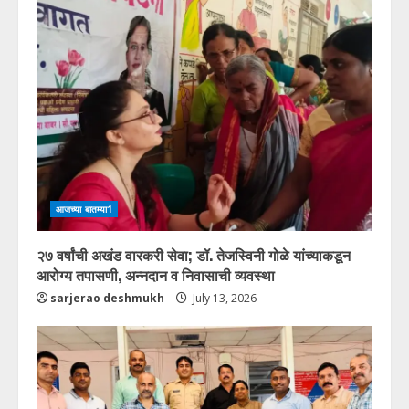
u
e
R
e
a
d
आजच्या बातम्या1
i
२७ वर्षांची अखंड वारकरी सेवा; डॉ. तेजस्विनी गोळे यांच्याकडून
आरोग्य तपासणी, अन्नदान व निवासाची व्यवस्था
n
sarjerao deshmukh
July 13, 2026
g