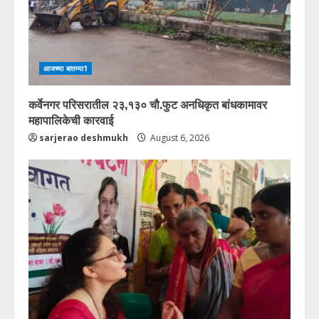
आजच्या बातम्या1
कर्वेनगर परिसरातील २३,१३० चौ.फुट अनधिकृत बांधकामावर
महापालिकेची कारवाई
sarjerao deshmukh
August 6, 2026