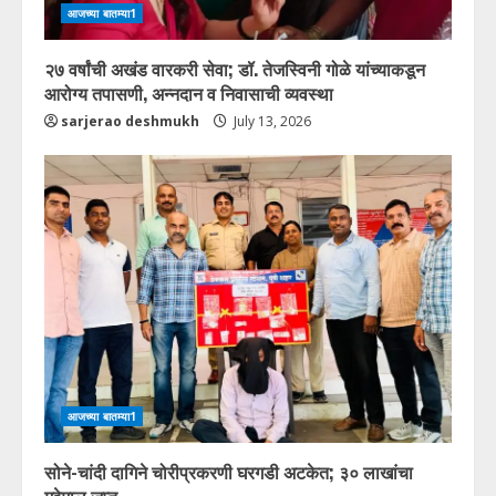
आजच्या बातम्या1
२७ वर्षांची अखंड वारकरी सेवा; डॉ. तेजस्विनी गोळे यांच्याकडून
आरोग्य तपासणी, अन्नदान व निवासाची व्यवस्था
sarjerao deshmukh
July 13, 2026
आजच्या बातम्या1
सोने-चांदी दागिने चोरीप्रकरणी घरगडी अटकेत; ३० लाखांचा