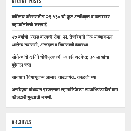
RECENT POSTS
कर्वेनगर परिसरातील २३,१३० चौ.फुट अनधिकृत बांधकामावर
महापालिकेची कारवाई
२७ वर्षांची अखंड वारकरी सेवा; डॉ. तेजस्विनी गोळे यांच्याकडून
आरोग्य तपासणी, अन्नदान व निवासाची व्यवस्था
सोने-चांदी दागिने चोरीप्रकरणी घरगडी अटकेत; ३० लाखांचा
मुद्देमाल जप्त
सावधान ‘विषाणूजन्य आजार’ वाढतायेत.. काळजी घ्या
अनधिकृत बांधकाम प्रकरणात महापालिकेच्या उपअभियंत्याविरोधात
फौजदारी गुन्ह्याची मागणी.
ARCHIVES