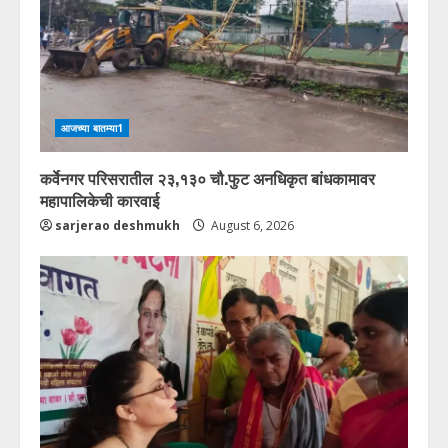
आजच्या बातम्या1
कर्वेनगर परिसरातील २३,१३० चौ.फुट अनधिकृत बांधकामावर
महापालिकेची कारवाई
sarjerao deshmukh
August 6, 2026