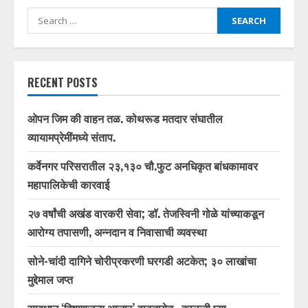
Search
for:
RECENT POSTS
ओपन जिम की वाहन तळ. कोथरूड मतदार संघातील
व्यायामप्रेमींमध्ये संताप.
कर्वेनगर परिसरातील २३,१३० चौ.फुट अनधिकृत बांधकामावर
महापालिकेची कारवाई
२७ वर्षांची अखंड वारकरी सेवा; डॉ. तेजस्विनी गोळे यांच्याकडून
आरोग्य तपासणी, अन्नदान व निवासाची व्यवस्था
सोने-चांदी दागिने चोरीप्रकरणी घरगडी अटकेत; ३० लाखांचा
मुद्देमाल जप्त
सावधान ‘विषाणूजन्य आजार’ वाढतायेत.. काळजी घ्या