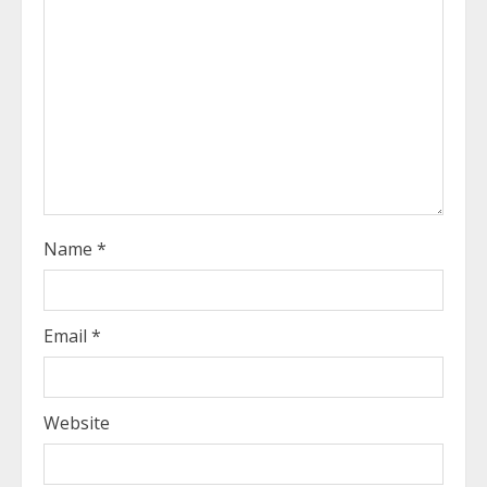
a
d
i
n
g
Name
*
Email
*
Website