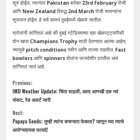
सुरु होईल, त्यानंतर
Pakistan
बरोबर
23rd February
रोजी
आणि
New Zealand
विरुद्ध
2nd March
रोजी सामन्यांना
सुरूवात होईल. हे सर्व सामनं दुबईमध्ये खेळले जातील.
स्रोतांनी सांगितलं आहे की दुबई स्टेडियमच्या दहा खेळपट्ट्यांपैकी
दोन खास
Champions Trophy
साठी ठेवण्यात आल्या आहेत,
ज्यामुळे
pitch conditions
नवीन आणि ताज्या राहतील.
Fast
bowlers
आणि
spinners
दोघांना फायदेशीर ठरतील असं
सांगितलं जातं आहे.
C
Previous:
IMD Weather Update: चिंता वाढली, आता आणखी एक नवं
o
संकट, रेड अलर्ट जारी
n
Next:
t
Papaya Seeds: तुम्ही त्यांना कचऱ्यात फेकता? जाणून घ्या त्याचे
आरोग्यदायक फायदे!
i