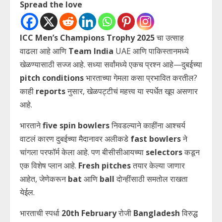
Spread the love
ICC Men’s Champions Trophy 2025
चा उत्साह
वाढला आहे आणि
Team India
UAE आणि पाकिस्तानमध्ये
खेळण्यासाठी सज्ज आहे. सध्या सर्वांमध्ये एकच प्रश्न आहे—दुबईच्या
pitch conditions
भारताच्या गेमला कसा प्रभावित करतील?
काही
reports
नुसार, खेळपट्टीचं महत्त्व या स्पर्धेत खूप असणार
आहे.
भारताने
five spin bowlers
निवडल्याने काहींना आश्चर्य
वाटलं कारण दुबईच्या मैदानावर अलीकडे
fast bowlers
ने
चांगला परफॉर्म केला आहे. पण बीसीसीआयच्या
selectors
कडून
एक विशेष प्लान आहे.
Fresh pitches
तयार केल्या जाणार
आहेत, जेणेकरून
bat
आणि
ball
दोन्हींसाठी समतोल राखता
येईल.
भारताची स्पर्धा
20th February
रोजी
Bangladesh
विरुद्ध