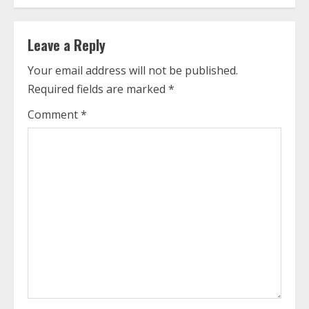
n
Leave a Reply
u
Your email address will not be published.
e
Required fields are marked
*
R
Comment
*
e
a
d
i
n
g