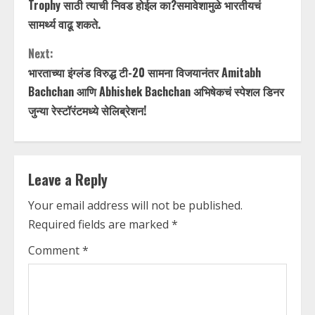
o
Trophy साठी त्याची निवड होईल का?समावेशामुळे भारतीयचं
n
सामर्थ्य वाढू शकते.
t
Next:
भारताच्या इंग्लंड विरुद्ध टी-20 सामना विजयानंतर Amitabh
i
Bachchan आणि Abhishek Bachchan अभिषेकचं स्पेशल डिनर
जुन्या रेस्टॉरंटमध्ये सेलिब्रेशन!
n
u
e
Leave a Reply
R
Your email address will not be published.
Required fields are marked
*
e
Comment
*
a
d