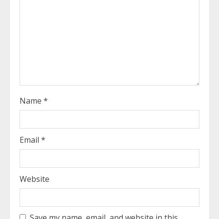
i
n
g
Name
*
Email
*
Website
Save my name, email, and website in this