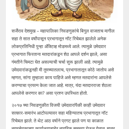
सर्जेराव देशमुख – महापालिका निवडणुकांचे बिगुल वाजताच मागील
सहा ते सात वर्षांपासून प्रभागातून नाॅट रिचेबल झालेले अनेक
लोकप्रतिनिधी पुन्हा ॲक्टिव्ह मोडमध्ये आले. त्यामुळे उमेदवार
प्रभागात फिरताना मतदारांकडून शेठ आपले दर्शन झाले, असा
गंमतीने चिमटा घेत असल्याची चर्चा सुरू झाली आहे. त्यामुळे
उमेदवारांकडूनही मी तुमच्यातलाच, प्रभागातातून कोठे जातोय असे
म्हणत, सांगा तुम्हाला काय पाहिजे असे म्हणत मतदारांना आपलेसे
करण्याचा प्रयत्न केला जात आहे. मात्र, यंदा मतदारराजा शेठला
आपलेसे करणार का? असा प्रश्न उपस्थित होतो.
२०१७ च्या निवडणुकीत विजयी उमेदवारांपैकी काही उमेदवार
सत्कार-समारंभ आटोपल्यावर सहा महिन्यातच प्रभागातून नाॅट
रिचेबल झाले. ते थेट आठ वर्षाने प्रगट झाले पण या काळात
नगरसेवकाच्या कार्यालयाबाहेर नागरिक समस्या घेऊन येतात. मात्र,