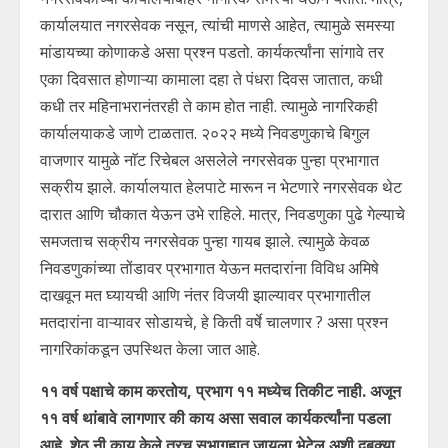
कार्यालयात नगरसेवक नसून, त्यांची माणसे आहेत, त्यामुळे समस्या
मांडायच्या कोणाकडे असा प्रश्न पडतो. कार्यकर्त्यांना सांगावे तर
एका दिवसात होणाऱ्या कामाला दहा ते पंधरा दिवस जातात, कधी
कधी तर महिनाभरानंतरही ते काम होत नाही. त्यामुळे नागरिकही
कार्यालयाकडे जाणे टाळतात. २०२२ मध्ये निवडणुकाचे बिगुल
वाजणार यामुळे नाॅट रिचेबल असलेले नगरसेवक पुन्हा प्रभागात
सक्रीय झाले. कार्यालयात हेलपाटे मारून न भेटणारे नगरसेवक थेट
दारात आणि चौकात येऊन उभे राहिले. मात्र, निवडणुका पुढे गेल्याचे
समजताच सक्रीय नगरसेवक पुन्हा गायब झाले. त्यामुळे केवळ
निवडणुकांच्या तोंडावर प्रभागात येऊन मतदारांना विविध अमिषे
दाखवून मत घ्यायची आणि नंतर विजयी झाल्यावर प्रभागातील
मतदारांना वाऱ्यावर सोडायचे, हे किती वर्षे चालणार ? असा प्रश्न
नागरिकांकडून उपस्थित केला जात आहे.
११ वर्ष पक्षाचे काम करतोय, प्रभाग ११ मध्येच तिकीट नाही. अजून
११ वर्ष थांबावे लागणार की काय असा सवाल कार्यकर्त्यांना पडला
आहे. शेठ नी काय केले तरच सभागृहात जायला भेटेल अशी दबक्या