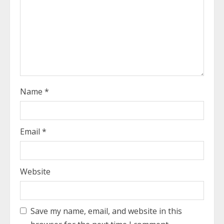
d
i
n
g
Name
*
Email
*
Website
Save my name, email, and website in this