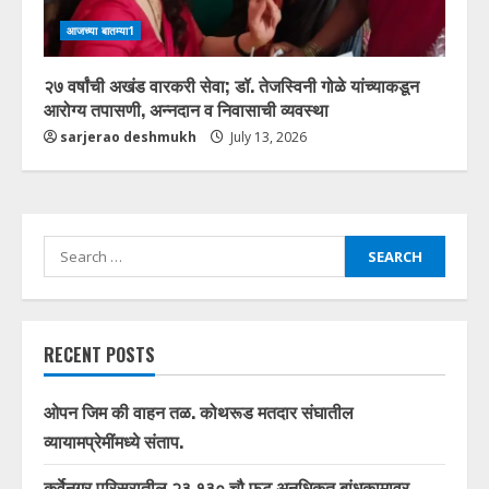
आजच्या बातम्या1
२७ वर्षांची अखंड वारकरी सेवा; डॉ. तेजस्विनी गोळे यांच्याकडून
आरोग्य तपासणी, अन्नदान व निवासाची व्यवस्था
sarjerao deshmukh
July 13, 2026
Search
for:
RECENT POSTS
ओपन जिम की वाहन तळ. कोथरूड मतदार संघातील
व्यायामप्रेमींमध्ये संताप.
कर्वेनगर परिसरातील २३,१३० चौ.फुट अनधिकृत बांधकामावर