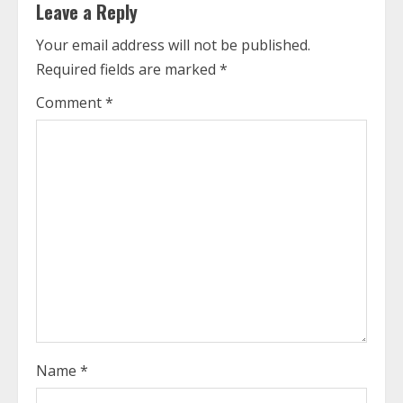
n
Leave a Reply
u
Your email address will not be published.
Required fields are marked
*
e
Comment
*
R
e
a
d
i
n
g
Name
*