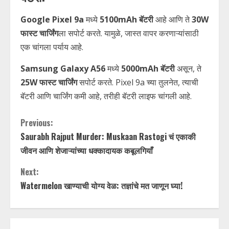
Google Pixel 9a
मध्ये
5100mAh बॅटरी
आहे आणि ते
30W
फास्ट चार्जिंग
ला सपोर्ट करते. यामुळे, जास्त वापर करणाऱ्यांसाठी
एक चांगला पर्याय आहे.
Samsung Galaxy A56
मध्ये
5000mAh बॅटरी
असून, ते
25W फास्ट चार्जिंग
सपोर्ट करते. Pixel 9a च्या तुलनेत, त्याची
बॅटरी आणि चार्जिंग कमी आहे, तरीही बॅटरी लाइफ चांगली आहे.
C
Previous:
Saurabh Rajput Murder: Muskaan Rastogi चं एकाकी
o
जीवन आणि शेजाऱ्यांच्या धक्कादायक कबूलगियाँ
n
Next:
t
Watermelon खाण्याची योग्य वेळ: तज्ञांचे मत जाणून घ्या!
i