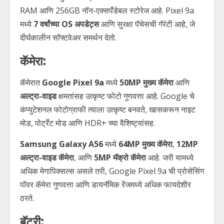
RAM आणि 256GB नॉन-एक्सपँडेबल स्टोरेज आहे. Pixel 9a
मध्ये
7 वर्षांच्या OS अपडेट्स
आणि सुरक्षा पॅचेसची गॅरंटी आहे, जे
दीर्घकालीन सॉफ्टवेअर समर्थन देतो.
कॅमेरा:
कॅमेरात
Google Pixel 9a
मध्ये
50MP मुख्य कॅमेरा
आणि
अल्ट्रा-वाइड
क्षमतांसह उत्कृष्ट फोटो गुणवत्ता आहे. Google चे
कंप्युटेशनल फोटोग्राफी त्याला उत्कृष्ट बनवते, खासकरून नाइट
मोड, पोर्ट्रेट मोड आणि HDR+ च्या वैशिष्ट्यांसह.
Samsung Galaxy A56
मध्ये
64MP मुख्य कॅमेरा
,
12MP
अल्ट्रा-वाइड कॅमेरा
, आणि
5MP मॅक्रो कॅमेरा
आहे. जरी यामध्ये
अधिक मेगापिक्सल्स असले तरी, Google Pixel 9a ची प्रोसेसिंग
पॉवर कॅमेरा गुणवत्ता आणि डायनॅमिक रेंजमध्ये अधिक फायदेशीर
ठरते.
बॅटरी: