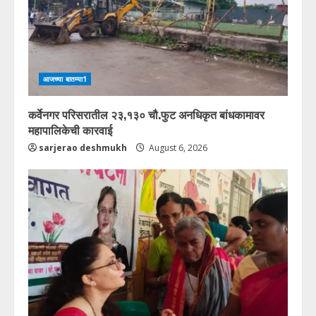
आजच्या बातम्या1
कर्वेनगर परिसरातील २३,१३० चौ.फुट अनधिकृत बांधकामावर
महापालिकेची कारवाई
sarjerao deshmukh
August 6, 2026