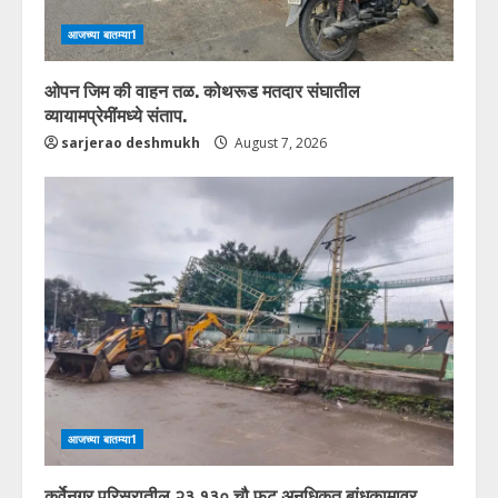
आजच्या बातम्या1
ओपन जिम की वाहन तळ. कोथरूड मतदार संघातील
व्यायामप्रेमींमध्ये संताप.
sarjerao deshmukh
August 7, 2026
आजच्या बातम्या1
कर्वेनगर परिसरातील २३,१३० चौ.फुट अनधिकृत बांधकामावर