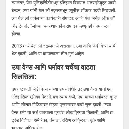
त्यानंतर, येल युनिव्हर्सिटीमधून इतिहास विषयात अंडरग्रेजुएट पदवी
घेऊन, उषा यांनी येल लॉ स्कूलमधून ज्युरीस डॉक्टर पदवी मिळवली.
त्या येल लॉ जर्नलच्या कार्यकारी संपादक आणि येल जर्नल ऑफ लॉ
अँड टेक्नॉलॉजीच्या व्यवस्थापकीय संपादक म्हणूनही काम करत
होत्या.
2013 मध्ये येल लॉ स्कूलमध्ये असताना, उषा आणि जेडी वेन्स यांची
भेट झाली, आणि या दाम्पत्याला तीन मुलं आहेत.
उषा वेन्स आणि धर्मावर चर्चेचा वाढता
सिलसिला:
उपराष्ट्रपती जेडी वेन्स यांच्या शपथविधीनंतर उषा वेन्स यांनी एक
ऐतिहासिक भूमिका घेतली. पण त्याच वेळी, उषा यांच्या धर्माबद्दल गुगल
आणि सोशल मीडियावर मोठ्या प्रमाणावर चर्चा सुरू झाली. “उषा
वेन्स धर्म” या सर्च वाक्याला प्रचंड लोकप्रियता मिळाली, आणि हा
ट्रेंड विशेषतः अमेरिका, कॅनडा, दक्षिण आफ्रिका, यूके आणि
भारतात अधिक होता.