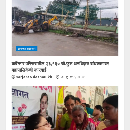
आजच्या बातम्या1
कर्वेनगर परिसरातील २३,१३० चौ.फुट अनधिकृत बांधकामावर
महापालिकेची कारवाई
sarjerao deshmukh
August 6, 2026