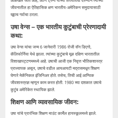
ओळखले जात आहे, आणि ट्रम्प यांच्या शपथविधी दरम्यान त्यांच्या
जीवनातील हा ऐतिहासिक क्षण भारतीय-अमेरिकन समुदायासाठी
खूपच गर्वाचा ठरला.
उषा वेन्स – एक भारतीय कुटुंबाची प्रेरणादायी
कथा:
उषा वेन्स यांचा जन्म 6 जानेवारी 1986 रोजी सॅन डिएगो,
कॅलिफोर्निया येथे झाला. त्यांच्या कुटुंबाचे मूळ दक्षिण भारतातील
विशाखापट्टणममध्ये आहे. उषाची आजी एक निवृत्त भौतिकशास्त्र
प्राध्यापक असून, उषाचे वडील आयआयटी मद्रासमधून शिक्षण
घेणारे मेकॅनिकल इंजिनिअर होते. तसेच, तिची आई आण्विक
जीवशास्त्रज्ञ म्हणून काम करत होती. 1980 च्या दशकात उषाचे
कुटुंब अमेरिकेत स्थायिक झाले.
शिक्षण आणि व्यावसायिक जीवन:
उषा यांचे प्रारंभिक शिक्षण माउंट कार्मेल हायस्कूलमध्ये झाले.