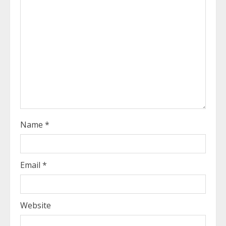
a
d
i
n
g
Name
*
Email
*
Website