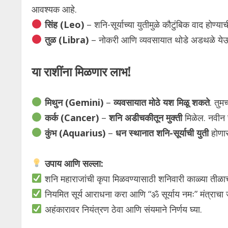
आवश्यक आहे.
सिंह (Leo)
– शनि-सूर्याच्या युतीमुळे कौटुंबिक वाद होण्या
तुळ (Libra)
– नोकरी आणि व्यवसायात थोडे अडथळे येऊ
या राशींना मिळणार लाभ!
मिथुन (Gemini)
–
व्यवसायात मोठे यश मिळू शकते
. तुम
कर्क (Cancer)
–
शनि अडीचकीतून मुक्ती
मिळेल. नवीन 
कुंभ (Aquarius)
–
धन स्थानात शनि-सूर्याची युती
होणा
उपाय आणि सल्ला:
शनि महाराजांची कृपा मिळवण्यासाठी शनिवारी काळ्या तीळा
नियमित सूर्य आराधना करा आणि “ॐ सूर्याय नमः” मंत्राचा
अहंकारावर नियंत्रण ठेवा आणि संयमाने निर्णय घ्या.