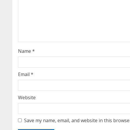
e
a
d
i
Name
*
n
g
Email
*
Website
Save my name, email, and website in this browse