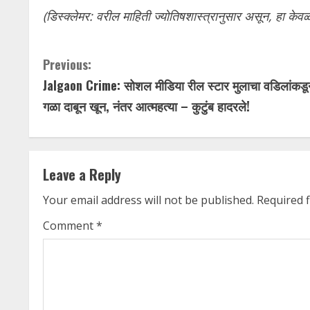
(डिस्क्लेमर: वरील माहिती ज्योतिषशास्त्रानुसार असून, हा केवळ
C
Previous:
Jalgaon Crime: सोशल मीडिया रील स्टार मुलाचा वडिलांकडू
o
गळा दाबून खून, नंतर आत्महत्या – कुटुंब हादरले!
n
t
Leave a Reply
i
Your email address will not be published.
Required 
n
Comment
*
u
e
R