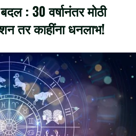
दल : 30 वर्षानंतर मोठी
न्शन तर काहींना धनलाभ!