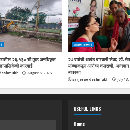
ा1
आजच्या बातम्या1
िसरातील २३,१३० चौ.फुट अनधिकृत
२७ वर्षांची अखंड वारकरी सेवा; डॉ. तेज
महापालिकेची कारवाई
यांच्याकडून आरोग्य तपासणी, अन्नदान
व्यवस्था
 deshmukh
August 6, 2026
sarjerao deshmukh
July 13,
USEFUL LINKS
Home