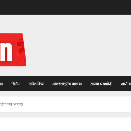
डा
सिनेमा
राशिभविष्य
आंतरराष्ट्रीय बातम्या
ताज्या घडामोडी
आरोग्य
लचा नवा अवतार!