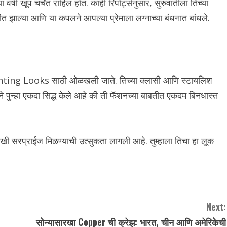
र्षी खूप चर्चेत राहिलं होतं. काही रिपोर्ट्सनुसार, सुरुवातीला तिच्या
रळीत झाल्या आणि या कपलने आपल्या प्रेमाला लग्नाच्या बंधनात बांधले.
ting Looks साठी ओळखली जाते. तिच्या क्लासी आणि स्टायलिश
े पुन्हा एकदा सिद्ध केले आहे की ती फॅशनच्या बाबतीत एकदम बिनधास्त
 आणखी सरप्राईज मिळण्याची उत्सुकता लागली आहे. तुम्हाला तिचा हा लूक
Next:
सोन्यासारखा Copper ची क्रेझ: भारत, चीन आणि अमेरिकेची