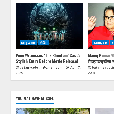
Bollywood
ट्रेडिंग1
Batmya.in
B
Pune Witnesses ‘The Bhootani’ Cast’s
Manoj Kumar यां
Stylish Entry Before Movie Release!
चित्रपटसृष्टीला ए
batamyadotin@gmail.com
April 7,
batamyadoti
2025
2025
YOU MAY HAVE MISSED