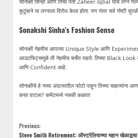
सोनाक्षी सिन्हा आणि तिचा पती Zaheer Iqbal यांचं लग्न गेल्या व
कुटुंबाने या लग्नाला विरोध केला होता. पण नंतर सर्व गोष्टी सु
Sonakshi Sinha’s Fashion Sense
सोनाक्षी नेहमीच आपल्या Unique Style आणि Experimen
आउटफिट्समुळे ती नेहमीच चर्चेत राहते. तिच्या Black Look न
आणि Confident आहे.
सोनाक्षीचे हे नव्या अंदाजातील फोटो पाहून तिच्या चाहत्यांना
कसा वाटला? कमेंटमध्ये नक्की कळवा!
C
Previous:
Steve Smith Retirement: ऑस्ट्रेलियाच्या महान खेळाडूचा