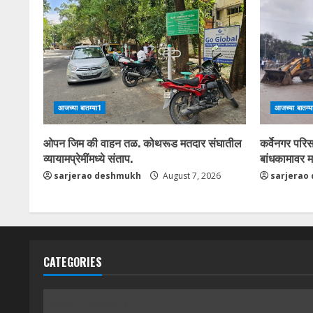
आजच्या बातम्या1
आजच्या बातम्य
ओपन जिम की वाहन तळ. कोथरूड मतदार संघातील
कर्वेनगर पर
व्यायामप्रेमींमध्ये संताप.
बांधकामावर 
sarjerao deshmukh
August 7, 2026
sarjerao
CATEGORIES
Categories