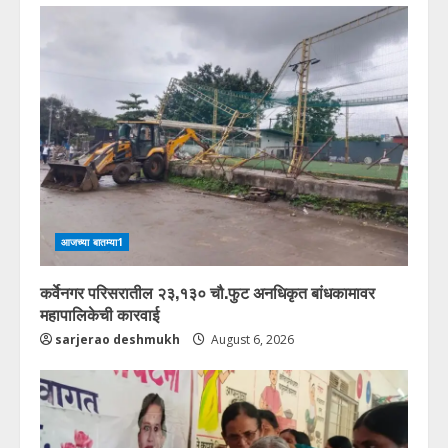
आजच्या बातम्या1
कर्वेनगर परिसरातील २३,१३० चौ.फुट अनधिकृत बांधकामावर
महापालिकेची कारवाई
sarjerao deshmukh
August 6, 2026