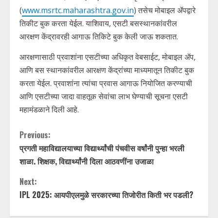
(
www.msrtc.maharashtra.gov.in
) तसेच मोबाइल ॲपद्वारे
तिकीट बुक करता येईल. याशिवाय, एसटी बसस्थानकांवरील
आरक्षण केंद्रावरही आगाऊ तिकिटे बुक केली जाऊ शकतात.
आरक्षणासाठी प्रवाशांना एसटीच्या अधिकृत वेबसाईट, मोबाइल ॲप,
आणि बस स्थानकांवरील आरक्षण केंद्रांच्या माध्यमातून तिकीट बुक
करता येईल. प्रवाशांना त्यांचा प्रवास आगाऊ नियोजित करण्याची
आणि एसटीच्या जादा वाहतूक सेवांचा लाभ घेण्याची सूचना एसटी
महामंडळाने दिली आहे.
C
Previous:
प्रगती महाविद्यालयाच्या विद्यार्थ्यांची पंचवीस वर्षांनी पुन्हा भरली
o
शाळा. शिक्षक, विद्यार्थ्यांनी दिला आठवणींना उजाळा
n
Next:
t
IPL 2025: आयपीएलमुळे सरकारच्या तिजोरीत किती भर पडली?