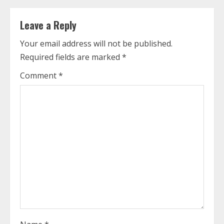
i
n
Leave a Reply
u
Your email address will not be published.
Required fields are marked
*
e
Comment
*
R
e
a
d
i
n
g