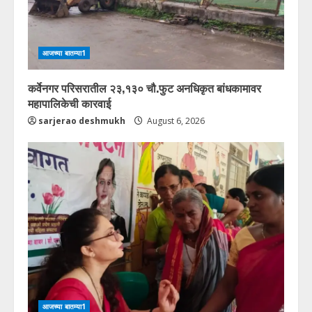
आजच्या बातम्या1
कर्वेनगर परिसरातील २३,१३० चौ.फुट अनधिकृत बांधकामावर
महापालिकेची कारवाई
sarjerao deshmukh
August 6, 2026
आजच्या बातम्या1