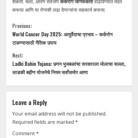
शकतो. चला, आपण सर्वजण
कर्करोग जागरूकता
वाढविण्यात मदत
करूया आणि या रोगाशी लढा देणाऱ्यांना सहकार्य करूया.
C
Previous:
World Cancer Day 2025: आयुर्वेदाचा प्रभाव – कर्करोग
o
टाळण्यासाठी नैतिक उपाय
n
Next:
t
Ladki Bahin Yojana: छगन भुजबळांचा सरकारला मोलाचा सल्ला,
लाडकी बहीण योजनेचे नियम सर्वांसमोर आणा
i
n
Leave a Reply
u
Your email address will not be published.
e
Required fields are marked
*
R
Comment
*