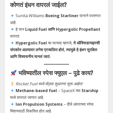
कोणतं इंधन वापरलं जाईल?
Sunita Williams
Boeing Starliner
यानाने परतणार
आहे.
हे यान
Liquid Fuel आणि Hypergolic Propellant
वापरतं.
Hypergolic Fuel
चा फायदा म्हणजे,
ते ऑक्सिडायझरशी
संपर्कात आल्यावर लगेच प्रज्वलित होतं, त्यामुळे हे इंधन सुरक्षित
आणि विश्वसनीय मानलं जातं.
भविष्यातील स्पेस फ्युएल – पुढे काय?
Rocket Fuel मध्ये मोठ्या सुधारणा सुरू आहेत!
Methane-based fuel
– SpaceX च्या
Starship
मध्ये वापरलं जाणार आहे.
Ion Propulsion Systems
– दीर्घ अंतराच्या स्पेस
मिशनसाठी विकसित होत आहे.