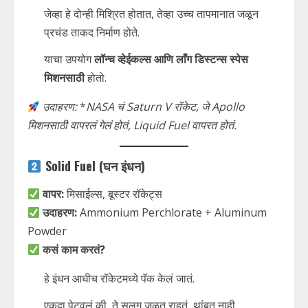
जेव्हा हे दोन्ही मिश्रित होतात, तेव्हा उच्च तापमानात जळून
प्रचंड ताकद निर्माण होते.
याचा उपयोग
लॉन्च व्हेईकल्स आणि लाँग डिस्टन्स स्पेस
मिशनसाठी
होतो.
उदाहरण:
*
NASA चं Saturn V रॉकेट, जे Apollo
मिशनसाठी वापरलं गेलं होतं, Liquid Fuel वापरत होतं.
Solid Fuel (घन इंधन)
वापर:
मिसाईल्स, बूस्टर रॉकेट्स
उदाहरण:
Ammonium Perchlorate + Aluminum
Powder
कसं काम करतं?
हे इंधन आधीच रॉकेटमध्ये पॅक केलं जातं.
एकदा पेटवलं की, ते सलग जळत राहतं, थांबत नाही.