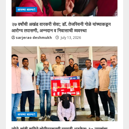
आजच्या बातम्या1
२७ वर्षांची अखंड वारकरी सेवा; डॉ. तेजस्विनी गोळे यांच्याकडून
आरोग्य तपासणी, अन्नदान व निवासाची व्यवस्था
sarjerao deshmukh
July 13, 2026
आजच्या बातम्या1
सोने-चांदी दागिने चोरीप्रकरणी घरगडी अटकेत; ३० लाखांचा