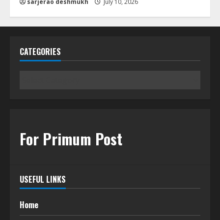
sarjerao deshmukh
July 10, 2026
CATEGORIES
Categories
For Primum Post
USEFUL LINKS
Home