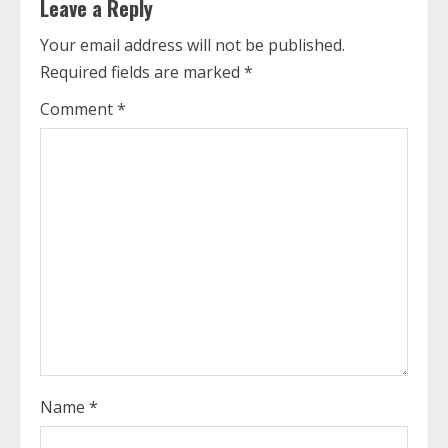
n
Leave a Reply
u
Your email address will not be published.
Required fields are marked
*
e
Comment
*
R
e
a
d
i
n
g
Name
*