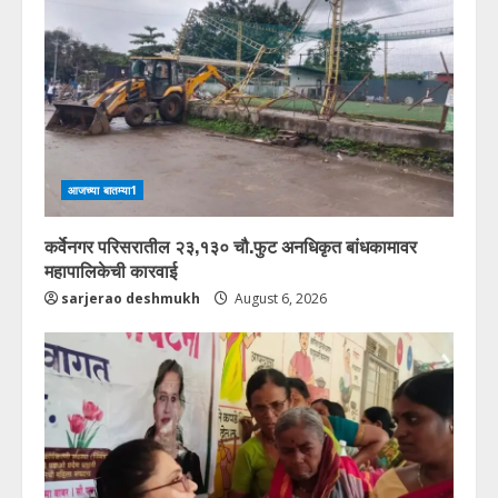
आजच्या बातम्या1
कर्वेनगर परिसरातील २३,१३० चौ.फुट अनधिकृत बांधकामावर
महापालिकेची कारवाई
sarjerao deshmukh
August 6, 2026