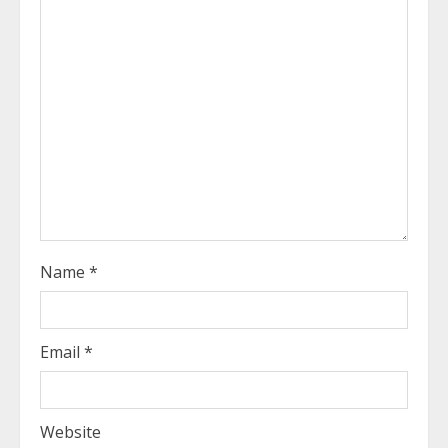
e
a
d
i
n
g
Name
*
Email
*
Website