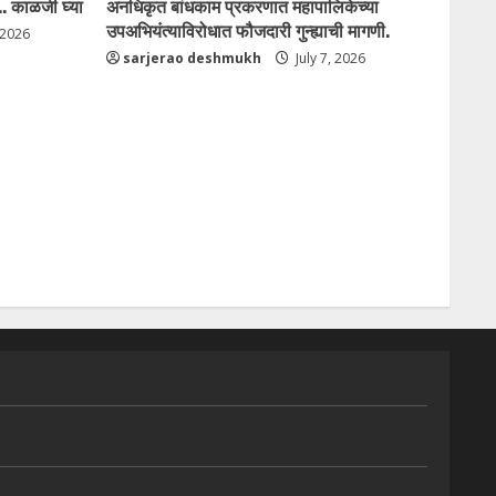
. काळजी घ्या
अनधिकृत बांधकाम प्रकरणात महापालिकेच्या
उपअभियंत्याविरोधात फौजदारी गुन्ह्याची मागणी.
 2026
sarjerao deshmukh
July 7, 2026