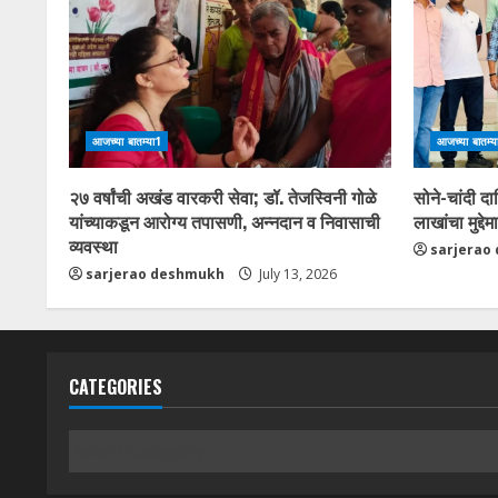
आजच्या बातम्या1
आजच्या बातम्य
२७ वर्षांची अखंड वारकरी सेवा; डॉ. तेजस्विनी गोळे
सोने-चांदी द
यांच्याकडून आरोग्य तपासणी, अन्नदान व निवासाची
लाखांचा मुद्दे
व्यवस्था
sarjerao
sarjerao deshmukh
July 13, 2026
CATEGORIES
Categories