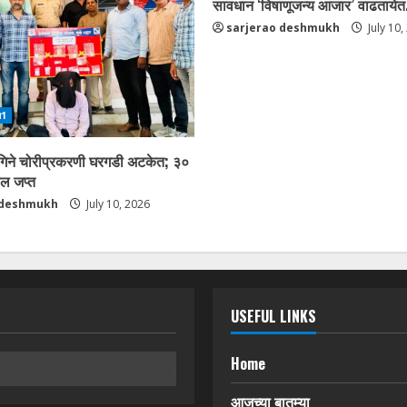
सावधान ‘विषाणूजन्य आजार’ वाढतायेत.
sarjerao deshmukh
July 10,
ा1
ागिने चोरीप्रकरणी घरगडी अटकेत; ३०
माल जप्त
 deshmukh
July 10, 2026
USEFUL LINKS
Home
आजच्या बातम्या