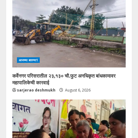
आजच्या बातम्या1
कर्वेनगर परिसरातील २३,१३० चौ.फुट अनधिकृत बांधकामावर
महापालिकेची कारवाई
sarjerao deshmukh
August 6, 2026