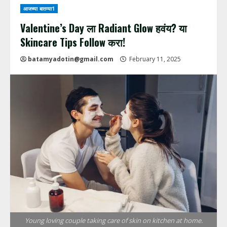
आजच्या बातम्या1
Valentine’s Day ला Radiant Glow हवंय? या
Skincare Tips Follow करा!
batamyadotin@gmail.com
February 11, 2025
Young loving couple taking care of skin on kitchen at home.