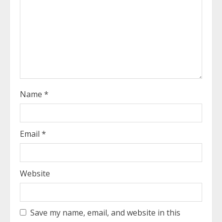
d
i
n
g
Name
*
Email
*
Website
Save my name, email, and website in this