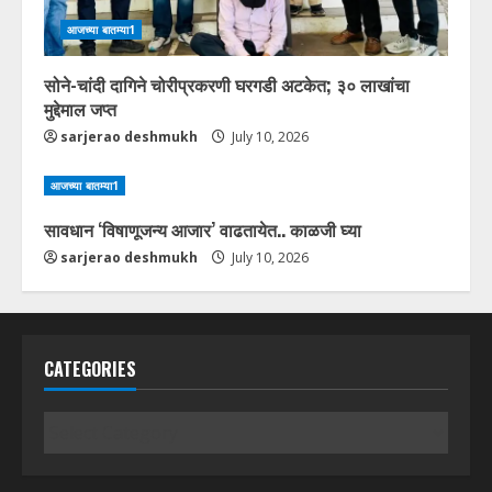
आजच्या बातम्या1
सोने-चांदी दागिने चोरीप्रकरणी घरगडी अटकेत; ३० लाखांचा
मुद्देमाल जप्त
sarjerao deshmukh
July 10, 2026
आजच्या बातम्या1
सावधान ‘विषाणूजन्य आजार’ वाढतायेत.. काळजी घ्या
sarjerao deshmukh
July 10, 2026
CATEGORIES
Categories