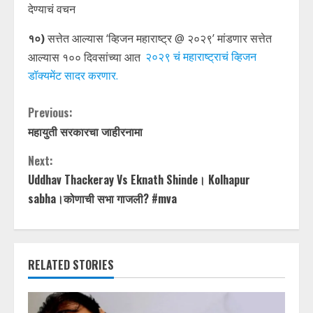
देण्याचं वचन
१०)
सत्तेत आल्यास ‘व्हिजन महाराष्ट्र @ २०२९’ मांडणार सत्तेत
आल्यास १०० दिवसांच्या आत
२०२९ चं महाराष्ट्राचं व्हिजन
डॉक्यमेंट सादर करणार.
C
Previous:
महायुती सरकारचा जाहीरनामा
o
Next:
n
Uddhav Thackeray Vs Eknath Shinde। Kolhapur
t
sabha।कोणाची सभा गाजली? #mva
i
n
RELATED STORIES
u