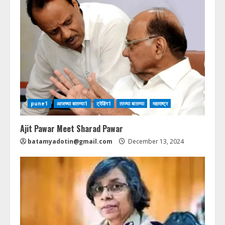
e
R
e
a
d
pune1
आजच्या बातम्या1
ट्रेडिंग1
ताज्या बातम्या
महाराष्ट्र
i
n
Ajit Pawar Meet Sharad Pawar
batamyadotin@gmail.com
December 13, 2024
g