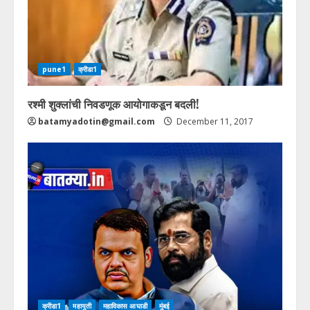
pune1
क्रीडा1
रश्मी शुक्लांची निवडणूक आयोगाकडून बदली!
batamyadotin@gmail.com
December 11, 2017
क्रीडा1
महायुती
महाविकास आघाडी
मुंबई