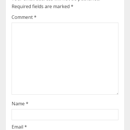
u
Required fields are marked
*
e
Comment
*
R
e
a
d
i
n
g
Name
*
Email
*