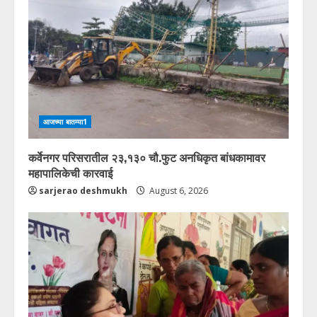
आजच्या बातम्या1
कर्वेनगर परिसरातील २३,१३० चौ.फुट अनधिकृत बांधकामावर
महापालिकेची कारवाई
sarjerao deshmukh
August 6, 2026