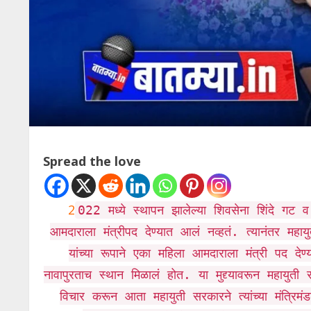
Spread the love
2
022 मध्ये स्थापन झालेल्या शिवसेना शिंदे गट व 
आमदाराला मंत्रीपद देण्यात आलं नव्हतं. त्यानंतर म
यांच्या रूपाने एका महिला आमदाराला मंत्री पद दे
नावापुरताच स्थान मिळालं होत. या मुद्द्यावरून महायु
विचार करून आता महायुती सरकारने त्यांच्या मंत्रिमं