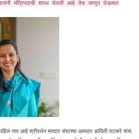
दारांनी मंत्रिपदाची शपथ घेतली आहे तेच जाणून घेऊयात
 पहिलं नाव आहे श्रीवर्धन मतदार संघाच्या आमदार आदिती तटकरे यांचं.