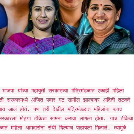
भाजपा यांच्या महायुती सरकारच्या मंत्रिमंडळात एकाही महिला
हायुती सरकारमध्ये अजित पवार गट सामील झाल्यावर अदिती तटकरे
ण्यात आलं होतं. पण तरी देखील मंत्रिमंडळात महिलांना फक्त
ती सरकारला मोठ्या टीकेचा सामना करावा लागला होता. याच टीकेचा
डळात महिला आमदारांना संधी दिल्याच पाहायला मिळालं. त्यामुळे