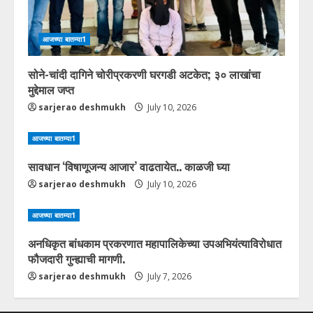
आजच्या बातम्या1
सोने-चांदी दागिने चोरीप्रकरणी घरगडी अटकेत; ३० लाखांचा
मुद्देमाल जप्त
sarjerao deshmukh
July 10, 2026
आजच्या बातम्या1
सावधान ‘विषाणूजन्य आजार’ वाढतायेत.. काळजी घ्या
sarjerao deshmukh
July 10, 2026
आजच्या बातम्या1
अनधिकृत बांधकाम प्रकरणात महापालिकेच्या उपअभियंत्याविरोधात
फौजदारी गुन्ह्याची मागणी.
sarjerao deshmukh
July 7, 2026