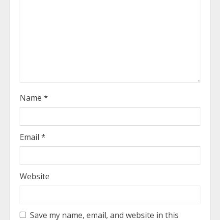
d
i
n
g
Name
*
Email
*
Website
Save my name, email, and website in this