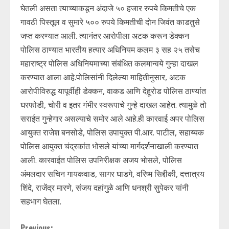
घेतली असता त्याच्याकडून अंदाजे ५० हजार रुपये किमतीचे एक
गावठी पिस्तूल व सुमारे ५०० रुपये किमतीची दोन जिवंत काडतुसे
जप्त करण्यात आली. त्यानंतर आरोपीला अटक करून डेक्कन
पोलिस ठाण्यात भारतीय हत्यार अधिनियम कलम ३ सह २५ तसेच
महाराष्ट्र पोलिस अधिनियमाच्या संबंधित कलमान्वये गुन्हा दाखल
करण्यात आला आहे.पोलिसांनी दिलेल्या माहितीनुसार, अटक
आरोपीविरुद्ध यापूर्वीही डेक्कन, वाकड आणि देहूरोड पोलिस ठाण्यांत
घरफोडी, चोरी व इतर गंभीर स्वरूपाचे गुन्हे दाखल आहेत. त्यामुळे तो
सराईत गुन्हेगार असल्याचे समोर आले आहे.ही कारवाई अपर पोलिस
आयुक्त राजेश बनसोडे, पोलिस उपायुक्त पी.आर. पाटील, सहाय्यक
पोलिस आयुक्त चंद्रकांत भोसले यांच्या मार्गदर्शनाखाली करण्यात
आली. कारवाईत पोलिस उपनिरीक्षक अजय भोसले, पोलिस
अंमलदार सचिन गायकवाड, सागर घाडगे, वरिष्म सिद्दीकी, दत्तात्रय
शिंदे, राजेंद्र मारणे, संजय दहांगुळे आणि धनश्री सुपेकर यांनी
सहभाग घेतला.
Previous: