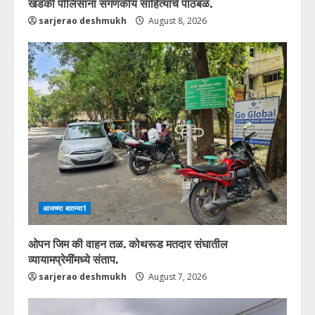
खडकी पोलिसांना संगणकीय साहित्याचे पाठबळ.
sarjerao deshmukh
August 8, 2026
आजच्या बातम्या1
ओपन जिम की वाहन तळ. कोथरूड मतदार संघातील
व्यायामप्रेमींमध्ये संताप.
sarjerao deshmukh
August 7, 2026