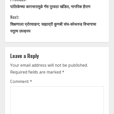
C
पालिकेच्या कारभारामुळे गॅस पुरवठा खंडित, नागरिक हैराण
o
Next:
n
शिक्षणाला प्रोत्साहन; सह्याद्री कुणबी संघ-कोथरुड विभागाचा
t
स्तुत्य उपक्रम
i
n
Leave a Reply
u
Your email address will not be published.
Required fields are marked
*
e
Comment
*
R
e
a