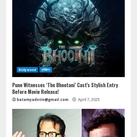
Bollywood
ट्रेडिंग1
Pune Witnesses ‘The Bhootani’ Cast’s Stylish Entry
Before Movie Release!
batamyadotin@gmail.com
April 7, 2025