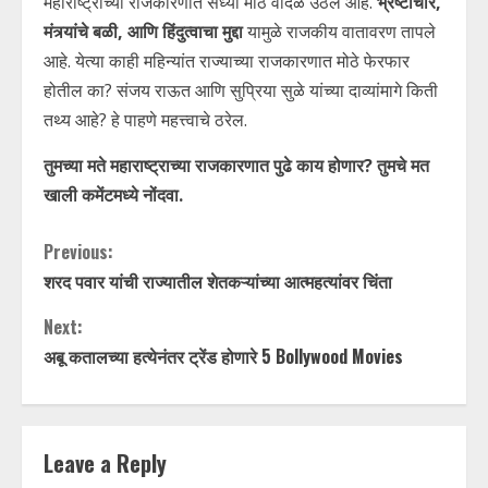
महाराष्ट्राच्या राजकारणात सध्या मोठे वादळ उठले आहे.
भ्रष्टाचार,
मंत्र्यांचे बळी, आणि हिंदुत्वाचा मुद्दा
यामुळे राजकीय वातावरण तापले
आहे. येत्या काही महिन्यांत राज्याच्या राजकारणात मोठे फेरफार
होतील का? संजय राऊत आणि सुप्रिया सुळे यांच्या दाव्यांमागे किती
तथ्य आहे? हे पाहणे महत्त्वाचे ठरेल.
तुमच्या मते महाराष्ट्राच्या राजकारणात पुढे काय होणार? तुमचे मत
खाली कमेंटमध्ये नोंदवा.
C
Previous:
शरद पवार यांची राज्यातील शेतकऱ्यांच्या आत्महत्यांवर चिंता
o
Next:
n
अबू कतालच्या हत्येनंतर ट्रेंड होणारे 5 Bollywood Movies
t
i
Leave a Reply
n