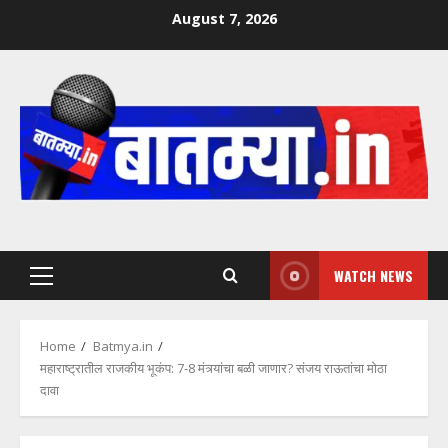
Skip
August 7, 2026
to
content
WATCH NEWS
Primary
Menu
Home
Batmya.in
महाराष्ट्रातील राजकीय भूकंप: 7-8 मंत्र्यांचा बळी जाणार? संजय राऊतांचा मोठा
दावा