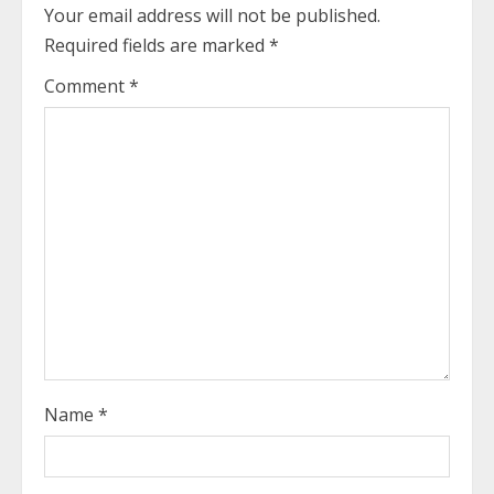
Your email address will not be published.
u
Required fields are marked
*
e
Comment
*
R
e
a
d
i
n
g
Name
*