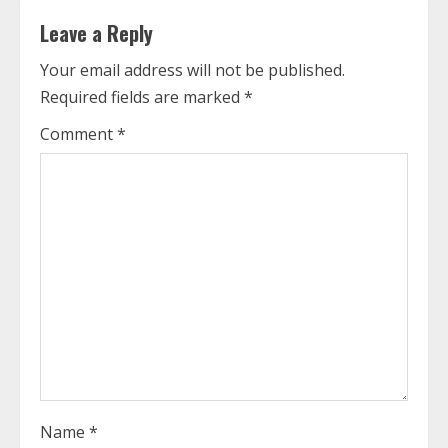
n
Leave a Reply
u
Your email address will not be published.
e
Required fields are marked
*
R
Comment
*
e
a
d
i
n
g
Name
*