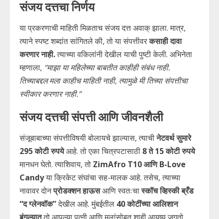
संजय दत्तचा निर्णय
या प्रकरणाची माहिती मिळताच संजय दत्त अवाक् झाला. मात्र,
त्याने स्पष्ट शब्दांत सांगितले की, तो या संपत्तीवर
कसाही दावा
करणार नाही.
त्याच्या वकिलांनी देखील याची पुष्टी केली. अभिनेता
म्हणाला,
“माझा या महिलेच्या बाबतीत काहीही संबंध नाही.
तिच्याबद्दल मला काहीच माहिती नाही, त्यामुळे मी तिच्या संपत्तीचा
स्वीकार करणार नाही.”
संजय दत्तची संपत्ती आणि जीवनशैली
संजूबाबाच्या संपत्तीविषयी बोलायचे झाल्यास, त्याची
नेटवर्थ सुमारे
295 कोटी रुपये
आहे. तो एका चित्रपटासाठी
8 ते 15 कोटी रुपये
मानधन घेतो. त्याशिवाय, तो
ZimAfro T10 आणि B-Love
Candy
या क्रिकेट संघांचा सह-मालक आहे. तसेच, त्याच्या
नावावर दोन
प्रोडक्शन हाऊस
आणि स्वतःचा
स्कॉच व्हिस्की ब्रँड
“द ग्लेनवॉक”
देखील आहे. मुंबईतील
40 कोटींच्या आलिशान
बंगल्यात
तो आपल्या पत्नी आणि मुलांसोबत शाही आयुष्य जगतो.