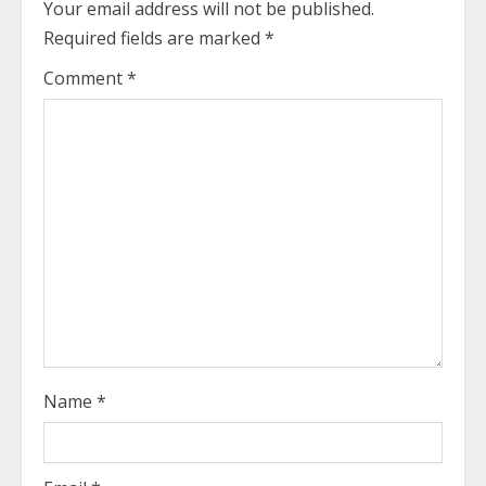
Your email address will not be published.
e
Required fields are marked
*
R
Comment
*
e
a
d
i
n
g
Name
*